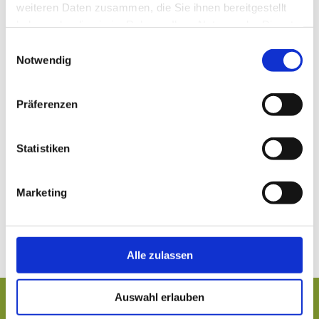
weiteren Daten zusammen, die Sie ihnen bereitgestellt
Wenn Sie zusätzlich die PLZ eingeben,
haben oder die sie im Rahmen Ihrer Nutzung der Dienste
können Sie den Suchradius präzisieren.
gesammelt haben.
Einwilligungsauswahl
Notwendig
PLZ:
Optional
Präferenzen
Ort:
Pflichtfeld
Radius:
Statistiken
Marketing
» zurück zu allen Suchatlanten
Alle zulassen
Auswahl erlauben