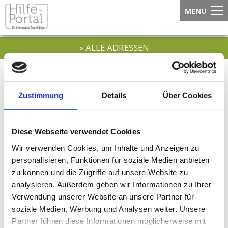
MENU
» ALLE ADRESSEN
Sie sind hier:
Startseite
»
Suchatlanten
»
Such-Atlas für Schmerztherapie
SUCH-ATLAS FÜR
Zustimmung
Details
Über Cookies
SCHMERZTHERAPEUTEN
Diese Webseite verwendet Cookies
/
Wir verwenden Cookies, um Inhalte und Anzeigen zu
SCHMERZTHERAPIEZENTREN
personalisieren, Funktionen für soziale Medien anbieten
zu können und die Zugriffe auf unsere Website zu
analysieren. Außerdem geben wir Informationen zu Ihrer
Verwendung unserer Website an unsere Partner für
soziale Medien, Werbung und Analysen weiter. Unsere
Bitte geben Sie hier den Ort für die
Partner führen diese Informationen möglicherweise mit
Umkreissuche ein.